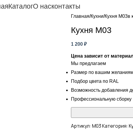
ная
Каталог
О нас
контакты
Главная
Кухни
Кухня М03
в 
Кухня М03
1 200
₽
Цена зависит от материа
Мы предлагаем
Размер по вашим желания
Подбор цвета по RAL
Возможность добавления д
Профессиональную сборку
Артикул:
М03
Категория:
К