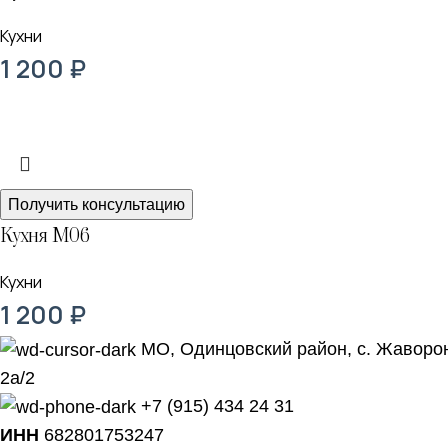
Кухни
1 200
₽
Получить консультацию
Кухня М06
Кухни
1 200
₽
МО, Одинцовский район, с. Жаворон
2а/2
+7 (915) 434 24 31
ИНН
682801753247